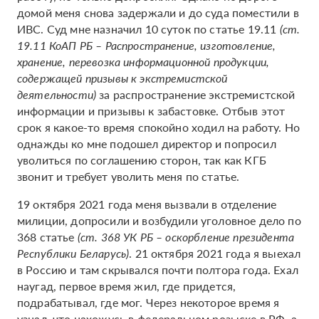
домой меня снова задержали и до суда поместили в
ИВС. Суд мне назначил 10 суток по статье 19.11
(ст.
19.11 КоАП РБ – Распространение, изготовление,
хранение, перевозка информационной продукции,
содержащей призывы к экстремистской
деятельности)
за распространение экстремистской
информации и призывы к забастовке. Отбыв этот
срок я какое-то время спокойно ходил на работу. Но
однажды ко мне подошел директор и попросил
уволиться по соглашению сторон, так как КГБ
звонит и требует уволить меня по статье.
19 октября 2021 года меня вызвали в отделение
милиции, допросили и возбудили уголовное дело по
368 статье
(ст. 368 УК РБ – оскорбление президента
Республики Беларусь)
. 21 октября 2021 года я выехал
в Россию и там скрывался почти полтора года. Ехал
наугад, первое время жил, где придется,
подрабатывал, где мог. Через некоторое время я
узнал, что нахожусь в федеральном розыске в РФ, а