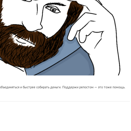
 объединяться и быстрее собирать деньги. Поддержи репостом — это тоже помощь.