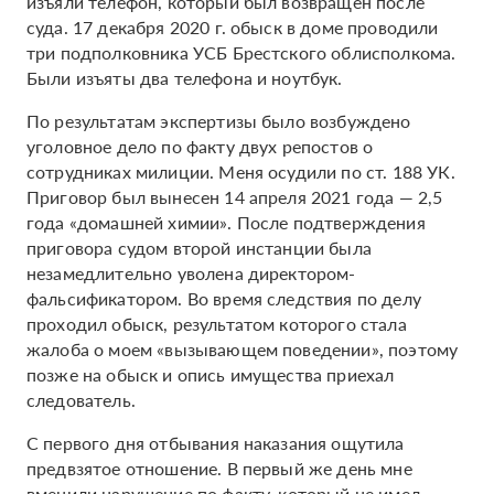
изъяли телефон, который был возвращен после
суда. 17 декабря 2020 г. обыск в доме проводили
три подполковника УСБ Брестского облисполкома.
Были изъяты два телефона и ноутбук.
По результатам экспертизы было возбуждено
уголовное дело по факту двух репостов о
сотрудниках милиции. Меня осудили по ст. 188 УК.
Приговор был вынесен 14 апреля 2021 года — 2,5
года «домашней химии». После подтверждения
приговора судом второй инстанции была
незамедлительно уволена директором-
фальсификатором. Во время следствия по делу
проходил обыск, результатом которого стала
жалоба о моем «вызывающем поведении», поэтому
позже на обыск и опись имущества приехал
следователь.
С первого дня отбывания наказания ощутила
предвзятое отношение. В первый же день мне
вменили нарушение по факту, который не имел