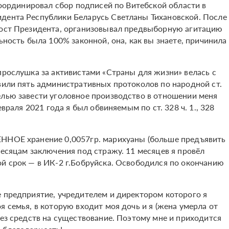
 координировал сбор подписей по Витебской области в
идента Республики Беларусь Светланы Тихановской. После
 пост Президента, организовывал предвыборную агитацию
ьность была 100% законной, она, как вы знаете, причинила
прослушка за активистами «Страны для жизни» велась с
авили пять административных протоколов по народной ст.
елью завести уголовное производство в отношении меня
евраля 2021 года я был обвиняемым по ст. 328 ч. 1., 328
ЕННОЕ хранение 0,0057гр. марихуаны (больше предъявить
месяцам заключения под стражу. 11 месяцев я провёл
ой срок — в ИК-2 г.Бобруйска. Освободился по окончанию
е предприятие, учредителем и директором которого я
я семья, в которую входит моя дочь и я (жена умерла от
без средств на существование. Поэтому мне и приходится