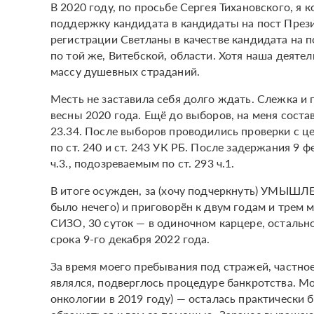
В 2020 году, по просьбе Сергея Тихановского, я
поддержку кандидата в кандидаты на пост През
регистрации Светланы в качестве кандидата на
по той же, Витебской, области. Хотя наша деятел
массу душевных страданий.
Месть не заставила себя долго ждать. Слежка и 
весны 2020 года. Ещё до выборов, на меня сост
23.34. После выборов проводились проверки с ц
по ст. 240 и ст. 243 УК РБ. После задержания 9 ф
ч.3., подозреваемым по ст. 293 ч.1.
В итоге осужден, за (хочу подчеркнуть) УМЫШЛ
было нечего) и приговорён к двум годам и трем 
СИЗО, 30 суток — в одиночном карцере, остальн
срока 9-го декабря 2022 года.
За время моего пребывания под стражей, частно
являлся, подверглось процедуре банкротства. Мо
онкологии в 2019 году) — осталась практически 