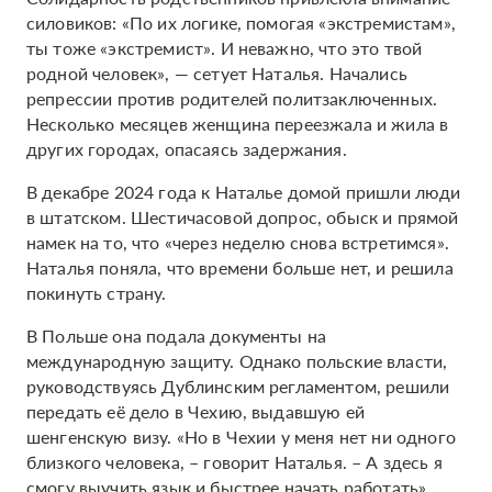
силовиков: «По их логике, помогая «экстремистам»,
ты тоже «экстремист». И неважно, что это твой
родной человек», — сетует Наталья. Начались
репрессии против родителей политзаключенных.
Несколько месяцев женщина переезжала и жила в
других городах, опасаясь задержания.
В декабре 2024 года к Наталье домой пришли люди
в штатском. Шестичасовой допрос, обыск и прямой
намек на то, что «через неделю снова встретимся».
Наталья поняла, что времени больше нет, и решила
покинуть страну.
В Польше она подала документы на
международную защиту. Однако польские власти,
руководствуясь Дублинским регламентом, решили
передать её дело в Чехию, выдавшую ей
шенгенскую визу. «Но в Чехии у меня нет ни одного
близкого человека, – говорит Наталья. – А здесь я
смогу выучить язык и быстрее начать работать».