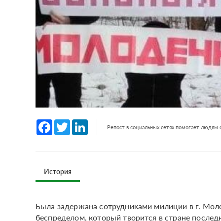
Facebook
Twitter
LinkedIn
Репост в социальных сетях помогает людям
История
Была задержана сотрудниками милиции в г. Моло
беспределом, который творится в стране последн