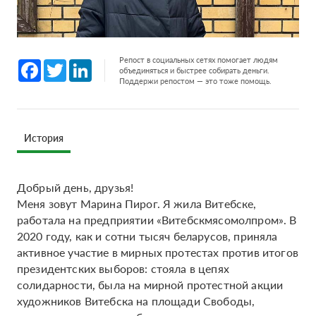
Репост в социальных сетях помогает людям
Facebook
Twitter
LinkedIn
объединяться и быстрее собирать деньги.
Поддержи репостом — это тоже помощь.
История
Добрый день, друзья!
Меня зовут Марина Пирог. Я жила Витебске,
работала на предприятии «Витебскмясомолпром». В
2020 году, как и сотни тысяч беларусов, приняла
активное участие в мирных протестах против итогов
президентских выборов: стояла в цепях
солидарности, была на мирной протестной акции
художников Витебска на площади Свободы,