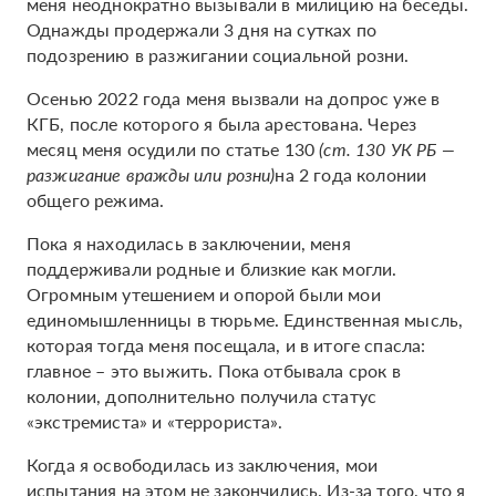
меня неоднократно вызывали в милицию на беседы.
Однажды продержали 3 дня на сутках по
подозрению в разжигании социальной розни.
Осенью 2022 года меня вызвали на допрос уже в
КГБ, после которого я была арестована. Через
месяц меня осудили по статье 130
(ст. 130 УК РБ —
разжигание вражды или розни)
на 2 года колонии
общего режима.
Пока я находилась в заключении, меня
поддерживали родные и близкие как могли.
Огромным утешением и опорой были мои
единомышленницы в тюрьме. Единственная мысль,
которая тогда меня посещала, и в итоге спасла:
главное – это выжить. Пока отбывала срок в
колонии, дополнительно получила статус
«экстремиста» и «террориста».
Когда я освободилась из заключения, мои
испытания на этом не закончились. Из-за того, что я