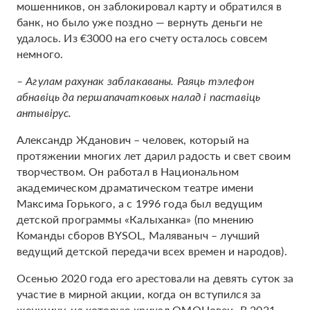
мошенников, он заблокировал карту и обратился в
банк, но было уже поздно — вернуть деньги не
удалось. Из €3000 на его счету осталось совсем
немного.
– Агулам рахунак заблакаваны. Раяць тэлефон
абнавіць да першапачатковых налад і паставіць
антывірус.
Александр Жданович – человек, который на
протяжении многих лет дарил радость и свет своим
творчеством. Он работал в Национальном
академическом драматическом театре имени
Максима Горького, а с 1996 года был ведущим
детской программы «Калыханка» (по мнению
Команды сборов BYSOL, Маляваныч – лучший
ведущий детской передачи всех времен и народов).
Осенью 2020 года его арестовали на девять суток за
участие в мирной акции, когда он вступился за
женщину, на которую кричал ОМОНовец. В 2021