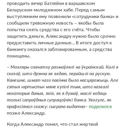
проводить вечер Батлейки в варшавском
Беларуском молодежном хабе. Перед самым
выступлением ему позвонили «сотрудники банка» и
сообщили тревожную новость – якобы была
попытка снять средства с его счёта. Чтобы
защитить деньги, Александру нужно было срочно
предоставить личные данные… В итоге доступ к
банкингу оказался заблокированным, а средства
похищены.
– Махляры спачатку размаўлялі на ўкраінскай. Калі я
сказаў, што дрэнна яе ведаю, перайшлі на рускую.
Канешне, шмат чаго павінна было насцярожыць. Але
гэтыя «артысты» мяне купілі тым, што назвалі
некаторыя даныя, якія, як я думаў, маглі ведаць
толькі сапраўдныя супрацоўнікі банка. Увогуле, як
прафесіянал скажу: сыграна выдатна
–
поделился
позже Александр.
Когда Александр понял, что стал жертвой