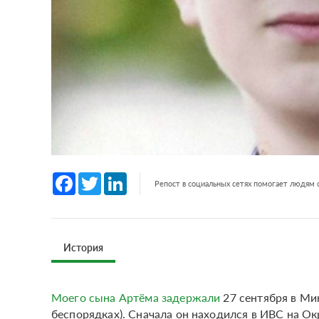
Facebook
Twitter
LinkedIn
Репост в социальных сетях помогает людям
История
Моего сына Артёма задержали
27 сентября в Мин
беспорядках). Сначала он находился в ИВС на О