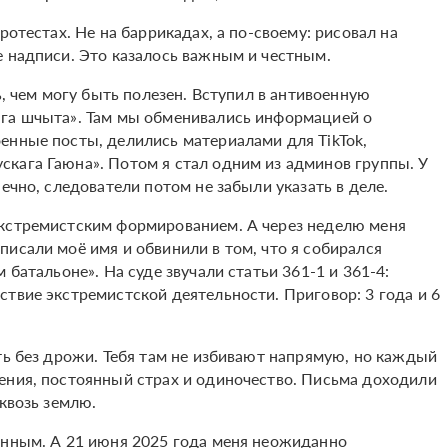
ротестах. Не на баррикадах, а по-своему: рисовал на
е надписи. Это казалось важным и честным.
ь, чем могу быть полезен. Вступил в антивоенную
ага шчыта». Там мы обменивались информацией о
енные посты, делились материалами для TikTok,
кага Гаюна». Потом я стал одним из админов группы. У
ечно, следователи потом не забыли указать в деле.
экстремистским формированием. А через неделю меня
исали моё имя и обвинили в том, что я собирался
 батальоне». На суде звучали статьи 361-1 и 361-4:
твие экстремистской деятельности. Приговор: 3 года и 6
ть без дрожи. Тебя там не избивают напрямую, но каждый
ения, постоянный страх и одиночество. Письма доходили
сквозь землю.
ённым. А 21 июня 2025 года меня неожиданно