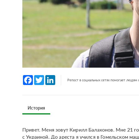
Facebook
Twitter
LinkedIn
Репост в социальных сетях помогает людям
История
Привет. Меня зовут Кирилл Балахонов. Мне 21 го
с Украиной. До ареста я учился в Гомельском ма