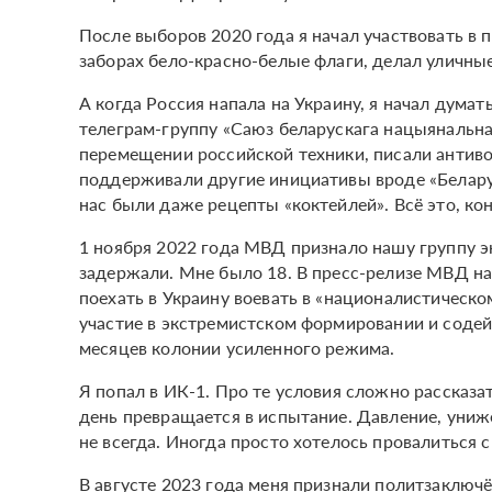
После выборов 2020 года я начал участвовать в п
заборах бело-красно-белые флаги, делал уличны
А когда Россия напала на Украину, я начал думат
телеграм-группу «Саюз беларускага нацыянальн
перемещении российской техники, писали антиво
поддерживали другие инициативы вроде «Беларус
нас были даже рецепты «коктейлей». Всё это, кон
1 ноября 2022 года МВД признало нашу группу 
задержали. Мне было 18. В пресс-релизе МВД нап
поехать в Украину воевать в «националистическом
участие в экстремистском формировании и содейс
месяцев колонии усиленного режима.
Я попал в ИК-1. Про те условия сложно рассказа
день превращается в испытание. Давление, униж
не всегда. Иногда просто хотелось провалиться 
В августе 2023 года меня признали политзаключ