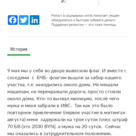
Репост в социальных сетях помогает людям
Facebook
Twitter
LinkedIn
объединяться и быстрее собирать деньги.
Поддержи репостом — это тоже помощь.
История
9 мая мы у себя во дворе вывесили флаг. И вместе с
соседями с БЧБ- флагом вышли за забор нашего
участка, т.е. находились около дома. Не мешали
машинам, не перекрывали дороги, просто стояли
около дома. Кто-то вызвал милицию, после чего
мужа и меня забрали в ИВС. Так как это было
повторное привлечение (первое участие в митингах
августа) меня задержали на трое суток плюс штраф
70 БВ (это 2030 BYN), а мужа на 20 суток. Сейчас
мы оказались в затруднительном положении.