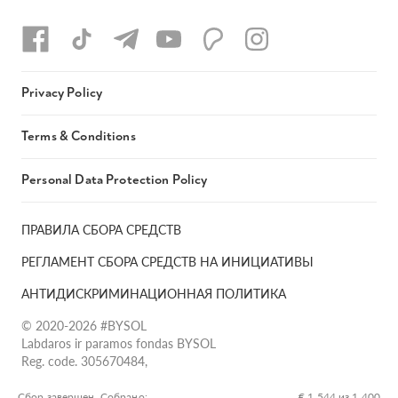
Privacy Policy
Terms & Conditions
Personal Data Protection Policy
ПРАВИЛА СБОРА СРЕДСТВ
РЕГЛАМЕНТ СБОРА СРЕДСТВ НА ИНИЦИАТИВЫ
АНТИДИСКРИМИНАЦИОННАЯ ПОЛИТИКА
© 2020-2026 #BYSOL
Labdaros ir paramos fondas BYSOL
Reg. code. 305670484,
Adress Vilniaus r. sav., Rudaminos sen., Skrabinės k., Skrabinės
g.17-1, LT-13253
Сбор завершен. Собрано:
€ 1 544 из 1 400