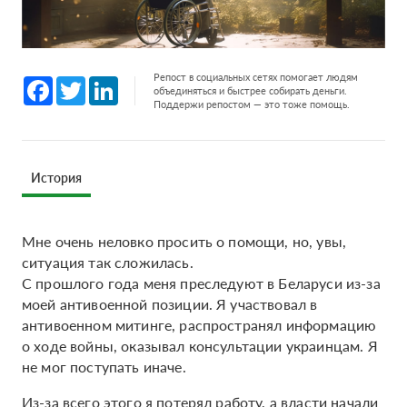
Репост в социальных сетях помогает людям
Facebook
Twitter
LinkedIn
объединяться и быстрее собирать деньги.
Поддержи репостом — это тоже помощь.
История
Мне очень неловко просить о помощи, но, увы,
ситуация так сложилась.
С прошлого года меня преследуют в Беларуси из-за
моей антивоенной позиции. Я участвовал в
антивоенном митинге, распространял информацию
о ходе войны, оказывал консультации украинцам. Я
не мог поступать иначе.
Из-за всего этого я потерял работу, а власти начали