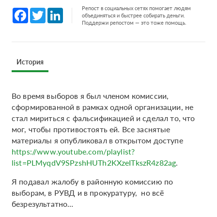
Репост в социальных сетях помогает людям
Facebook
Twitter
LinkedIn
объединяться и быстрее собирать деньги.
Поддержи репостом — это тоже помощь.
История
Во время выборов я был членом комиссии,
сформированной в рамках одной организации, не
стал мириться с фальсификацией и сделал то, что
мог, чтобы противостоять ей. Все заснятые
материалы я опубликовал в открытом доступе
https://www.youtube.com/playlist?
list=PLMyqdV9SPzshHUTh2KXzeITkszR4z82ag
.
Я подавал жалобу в районную комиссию по
выборам, в РУВД и в прокуратуру, но всё
безрезультатно…