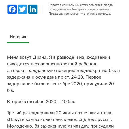
Репост в социальных сетях помогает людям
Facebook
Twitter
LinkedIn
объединяться и быстрее собирать деньги.
Поддержи репостом — это тоже помощь.
История
Меня зовут Диана. Я в разводе и на иждивении
находится несовершеннолетний ребенок.
За свою гражданскую позицию неоднократно была
задержана и осуждена по ст. 24.23. Первое
задержание было в сентябре 2020, присудили 20
б.в.
Второе в октябре 2020 – 40 б.в.
Третий раз задержали 20 июня возле памятника
«Пакутнiкам за волю i незалежнасць Беларусi» г.
Молодечно. За зажженную лампадку, присудили