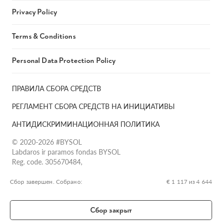
Privacy Policy
Terms & Conditions
Personal Data Protection Policy
ПРАВИЛА СБОРА СРЕДСТВ
РЕГЛАМЕНТ СБОРА СРЕДСТВ НА ИНИЦИАТИВЫ
АНТИДИСКРИМИНАЦИОННАЯ ПОЛИТИКА
© 2020-2026 #BYSOL
Labdaros ir paramos fondas BYSOL
Reg. code. 305670484,
Adress Vilniaus r. sav., Rudaminos sen., Skrabinės k., Skrabinės
g.17-1, LT-13253
Сбор завершен. Собрано:
€ 1 117 из 4 644
LT70 7300 0101 6724 1152, Swedbank, AB
SWIFT kodas HABALT22
Сбор закрыт
Banko kodas 73000