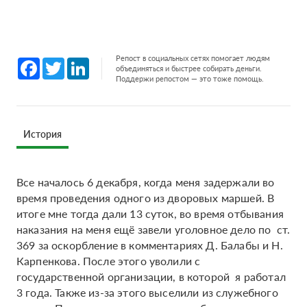
Репост в социальных сетях помогает людям
Facebook
Twitter
LinkedIn
объединяться и быстрее собирать деньги.
Поддержи репостом — это тоже помощь.
История
Все началось 6 декабря, когда меня задержали во
время проведения одного из дворовых маршей. В
итоге мне тогда дали 13 суток, во время отбывания
наказания на меня ещё завели уголовное дело по ст.
369 за оскорбление в комментариях Д. Балабы и Н.
Карпенкова. После этого уволили с
государственной организации, в которой я работал
3 года. Также из-за этого выселили из служебного