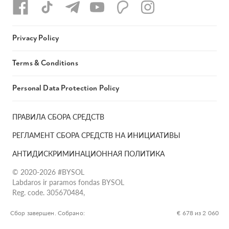
Privacy Policy
Terms & Conditions
Personal Data Protection Policy
ПРАВИЛА СБОРА СРЕДСТВ
РЕГЛАМЕНТ СБОРА СРЕДСТВ НА ИНИЦИАТИВЫ
АНТИДИСКРИМИНАЦИОННАЯ ПОЛИТИКА
© 2020-2026 #BYSOL
Labdaros ir paramos fondas BYSOL
Reg. code. 305670484,
Adress Vilniaus r. sav., Rudaminos sen., Skrabinės k., Skrabinės
g.17-1, LT-13253
Сбор завершен. Собрано:
€ 678 из 2 060
LT70 7300 0101 6724 1152, Swedbank, AB