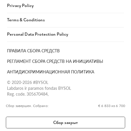
Privacy Policy
Terms & Conditions
Personal Data Protection Policy
ПРАВИЛА СБОРА СРЕДСТВ
РЕГЛАМЕНТ СБОРА СРЕДСТВ НА ИНИЦИАТИВЫ
АНТИДИСКРИМИНАЦИОННАЯ ПОЛИТИКА
© 2020-2026 #BYSOL
Labdaros ir paramos fondas BYSOL
Reg. code. 305670484,
Adress Vilniaus r. sav., Rudaminos sen., Skrabinės k., Skrabinės
g.17-1, LT-13253
Сбор завершен. Собрано:
€ 6 833 из 6 700
LT70 7300 0101 6724 1152, Swedbank, AB
SWIFT kodas HABALT22
Сбор закрыт
Banko kodas 73000