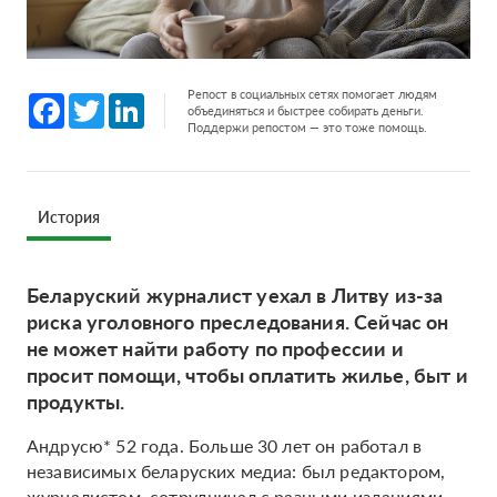
Репост в социальных сетях помогает людям
Facebook
Twitter
LinkedIn
объединяться и быстрее собирать деньги.
Поддержи репостом — это тоже помощь.
История
Беларуский журналист уехал в Литву из-за
риска уголовного преследования. Сейчас он
не может найти работу по профессии и
просит помощи, чтобы оплатить жилье, быт и
продукты.
Андрусю* 52 года. Больше 30 лет он работал в
независимых беларуских медиа: был редактором,
журналистом, сотрудничал с разными изданиями,