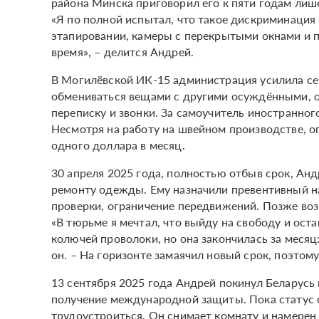
района Минска приговорил его к пяти годам лиш
«Я по полной испытал, что такое дискриминация
этапировании, камеры с перекрытыми окнами и п
время», – делится Андрей.
В Могилёвской ИК-15 администрация усилила се
обмениваться вещами с другими осуждёнными, о
переписку и звонки. За самоучитель иностранно
Несмотря на работу на швейном производстве, оп
одного доллара в месяц.
30 апреля 2025 года, полностью отбыв срок, Анд
ремонту одежды. Ему назначили превентивный на
проверки, ограничение передвижений. Позже воз
«В тюрьме я мечтал, что выйду на свободу и ост
колючей проволоки, но она закончилась за месяц
он. – На горизонте замаячил новый срок, поэтому
13 сентября 2025 года Андрей покинул Беларусь 
получение международной защиты. Пока статус 
трудоустроиться. Он снимает комнату и намерен 