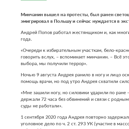
Минчанин вышел на протесты, был ранен светош
эмигрировал в Польшу и сейчас нуждается в эк
Андрей Попов работал жестянщиком и, как многи
года.
«Очереди к избирательным участкам, бело-красн
говорить вслух, – вспоминает минчанин. – Всё э
выбора, мы получили террор».
Ночью 9 августа Андрея ранило в ногу и лицо о
помощь врачи, но под утро Андрея схватили сил
«Мне зашили ногу, но силовики ударили по ране –
держали 72 часа без обвинений и связи с родным
суды не работали».
1 сентября 2020 года Андрея повторно задержа
уголовное дело по ч. 2 ст. 293 УК (участие в мас