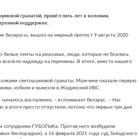
умовой гранатой, провёл пять лет в колонии,
стренной поддержке.
е беларусы, вышел на мирный протест 9 августа 2020
о-белые ленты на рюкзаках, люди, которые не боялись
то вселяло надежду на перемены. В итоге, вместо нашего
сколками светошумовой гранаты. Мужчине оказали первую
овики, избили и вывезли в Жодинский ИВС.
 началось воспаление, – вспоминает беларус. – Нас
и; в итоге просто отпустили, потому что первые три дня
ли сотрудники ГУБОПиКа. Против него возбудили
совых беспорядках), а 16 февраля 2021 года суд Заводского