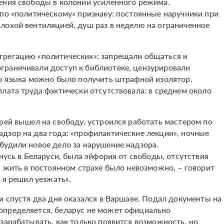
ения свободы в колонии усиленного режима.
 по «политическому» признаку: постоянные наручники при
лохой вентиляцией, душ раз в неделю на ограниченное
грегацию «политических»: запрещали общаться и
граничивали доступ к библиотеке, цензурировали
го языка можно было получить штрафной изолятор.
лата труда фактически отсутствовала: в среднем около
рей вышел на свободу, устроился работать мастером по
дзор на два года: «профилактические лекции», ночные
будили новое дело за нарушение надзора.
анусь в Беларуси, была эйфория от свободы, отсутствия
: жить в постоянном страхе было невозможно, – говорит
 я решил уезжать».
и спустя два дня оказался в Варшаве. Подал документы на
определяется, беларус не может официально
зарабатывать, как только появится возможность, но