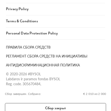
Privacy Policy
Terms & Conditions
Personal Data Protection Policy
ПРАВИЛА СБОРА СРЕДСТВ
РЕГЛАМЕНТ СБОРА СРЕДСТВ НА ИНИЦИАТИВЫ
АНТИДИСКРИМИНАЦИОННАЯ ПОЛИТИКА
© 2020-2026 #BYSOL
Labdaros ir paramos fondas BYSOL
Reg. code. 305670484,
Adress Vilniaus r. sav., Rudaminos sen., Skrabinės k., Skrabinės
g.17-1, LT-13253
Сбор завершен. Собрано:
€ 2 010 из 2 000
LT70 7300 0101 6724 1152, Swedbank, AB
SWIFT kodas HABALT22
Сбор закрыт
Banko kodas 73000