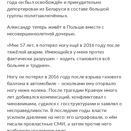
года он был освобождён и принудительно
депортирован из Беларуси в составе большой
группы политзаключённых.
Александр теперь живёт в Польше вместе с
несовершеннолетней дочерью.
«Мне 57 лет, я потерял ногу ещё в 2016 году после
тяжёлой аварии. Имеющийся у меня протез
фактически разрушен – ходить становится всё
больнее и труднее».
Ногу он потерял в 2016 году после взрыва газового
баллона в автомобиле – осколками ему оторвало
ногу ниже колена. После трагедии Кравчук много
лет добивался компенсаций, конфликтовал с
чиновниками, судился с госструктурами и заявлял о
несправедливости. В последние годы власти
усилили давление на него: его штрафовали, о нём
писали провластные СМИ, а затем против него
возбудили уголовное дело.