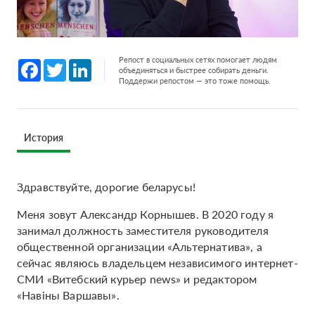
Репост в социальных сетях помогает людям
Facebook
Twitter
LinkedIn
объединяться и быстрее собирать деньги.
Поддержи репостом — это тоже помощь.
История
Здравствуйте, дорогие беларусы!
Меня зовут Александр Корнышев. В 2020 году я
занимал должность заместителя руководителя
общественной организации «Альтернатива», а
сейчас являюсь владельцем независимого интернет-
СМИ «Витебский курьер news» и редактором
«Навіны Варшавы».