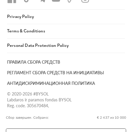
Privacy Policy
Terms & Conditions
Personal Data Protection Policy
ПРАВИЛА СБОРА СРЕДСТВ
РЕГЛАМЕНТ СБОРА СРЕДСТВ НА ИНИЦИАТИВЫ
АНТИДИСКРИМИНАЦИОННАЯ ПОЛИТИКА
© 2020-2026 #BYSOL
Labdaros ir paramos fondas BYSOL
Reg. code. 305670484,
Adress Vilniaus r. sav., Rudaminos sen., Skrabinės k., Skrabinės
g.17-1, LT-13253
Сбор завершен. Собрано:
€ 2 437 из 10 000
LT70 7300 0101 6724 1152, Swedbank, AB
SWIFT kodas HABALT22