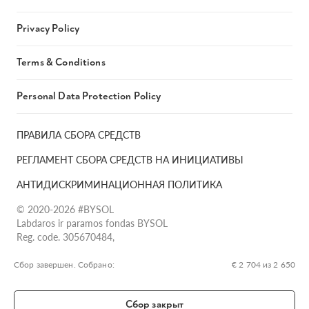
Privacy Policy
Terms & Conditions
Personal Data Protection Policy
ПРАВИЛА СБОРА СРЕДСТВ
РЕГЛАМЕНТ СБОРА СРЕДСТВ НА ИНИЦИАТИВЫ
АНТИДИСКРИМИНАЦИОННАЯ ПОЛИТИКА
© 2020-2026 #BYSOL
Labdaros ir paramos fondas BYSOL
Reg. code. 305670484,
Adress Vilniaus r. sav., Rudaminos sen., Skrabinės k., Skrabinės
g.17-1, LT-13253
Сбор завершен. Собрано:
€ 2 704 из 2 650
LT70 7300 0101 6724 1152, Swedbank, AB
SWIFT kodas HABALT22
Сбор закрыт
Banko kodas 73000