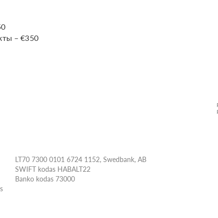
50
кты – €350
LT70 7300 0101 6724 1152, Swedbank, AB
SWIFT kodas HABALT22
Banko kodas 73000
ės