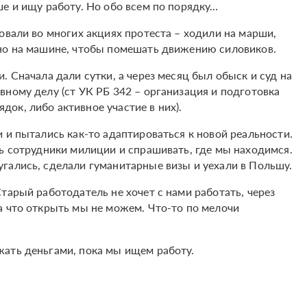
е и ищу работу. Но обо всем по порядку…
овали во многих акциях протеста – ходили на марши,
нно на машине, чтобы помешать движению силовиков.
. Сначала дали сутки, а через месяц был обыск и суд на
ному делу (ст УК РБ 342 – организация и подготовка
ок, либо активное участие в них).
 и пытались как-то адаптироваться к новой реальности.
ть сотрудники милиции и спрашивать, где мы находимся.
гались, сделали гуманитарные визы и уехали в Польшу.
тарый работодатель не хочет с нами работать, через
а что открыть мы не можем. Что-то по мелочи
ать деньгами, пока мы ищем работу.