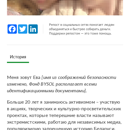
Репост в социальных сетях помогает людям
Facebook
Twitter
LinkedIn
объединяться и быстрее собирать деньги.
Поддержи репостом — это тоже помощь.
История
Меня зовут Ева
[имя из соображений безопасности
изменено, Фонд BYSOL располагает всеми
идентификационными документами].
Больше 20 лет я занимаюсь активизмом – участвую
в акциях, творческих и культурно-просветительских
проектах, которые теперешние власти называют
экстремистскими, работаю для независимых медиа,
популяризирую запрещенную историю Беларуси,