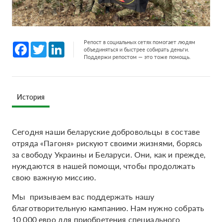
Репост в социальных сетях помогает людям
Facebook
Twitter
LinkedIn
объединяться и быстрее собирать деньги.
Поддержи репостом — это тоже помощь.
История
Сегодня наши беларуские добровольцы в составе
отряда «Пагоня» рискуют своими жизнями, борясь
за свободу Украины и Беларуси. Они, как и прежде,
нуждаются в нашей помощи, чтобы продолжать
свою важную миссию.
Мы призываем вас поддержать нашу
благотворительную кампанию. Нам нужно собрать
10 000 евро для приобретения специального