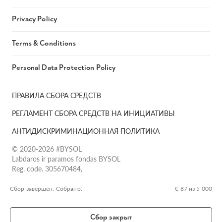
Privacy Policy
Terms & Conditions
Personal Data Protection Policy
ПРАВИЛА СБОРА СРЕДСТВ
РЕГЛАМЕНТ СБОРА СРЕДСТВ НА ИНИЦИАТИВЫ
АНТИДИСКРИМИНАЦИОННАЯ ПОЛИТИКА
© 2020-2026 #BYSOL
Labdaros ir paramos fondas BYSOL
Reg. code. 305670484,
Adress Vilniaus r. sav., Rudaminos sen., Skrabinės k., Skrabinės
g.17-1, LT-13253
Сбор завершен. Собрано:
€ 87 из 5 000
LT70 7300 0101 6724 1152, Swedbank, AB
SWIFT kodas HABALT22
Сбор закрыт
Banko kodas 73000