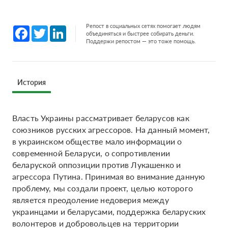
Репост в социальных сетях помогает людям
Facebook
Twitter
LinkedIn
объединяться и быстрее собирать деньги.
Поддержи репостом — это тоже помощь.
История
Власть Украины рассматривает беларусов как
союзников русских агрессоров. На данный момент,
в украинском обществе мало информации о
современной Беларуси, о сопротивлении
беларуской оппозиции против Лукашенко и
агрессора Путина. Принимая во внимание данную
проблему, мы создали проект, целью которого
является преодоление недоверия между
украинцами и беларусами, поддержка беларуских
волонтеров и добровольцев на территории