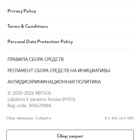
Privacy Policy
Terms & Conditions
Personal Data Protection Policy
ПРАВИЛА СБОРА СРЕДСТВ
РЕГЛАМЕНТ СБОРА СРЕДСТВ НА ИНИЦИАТИВЫ
АНТИДИСКРИМИНАЦИОННАЯ ПОЛИТИКА
© 2020-2026 #BYSOL
Labdaros ir paramos fondas BYSOL
Reg. code. 305670484,
Adress Vilniaus r. sav., Rudaminos sen., Skrabinės k., Skrabinės
g.17-1, LT-13253
Сбор завершен. Собрано:
€ 1 841 из 9 000
LT70 7300 0101 6724 1152, Swedbank, AB
SWIFT kodas HABALT22
Сбор закрыт
Banko kodas 73000