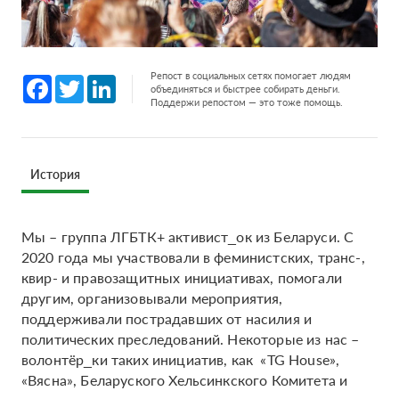
Репост в социальных сетях помогает людям
Facebook
Twitter
LinkedIn
объединяться и быстрее собирать деньги.
Поддержи репостом — это тоже помощь.
История
Мы – группа ЛГБТК+ активист_ок из Беларуси. С
2020 года мы участвовали в феминистских, транс-,
квир- и правозащитных инициативах, помогали
другим, организовывали мероприятия,
поддерживали пострадавших от насилия и
политических преследований. Некоторые из нас –
волонтёр_ки таких инициатив, как «TG House»,
«Вясна», Беларуского Хельсинкского Комитета и