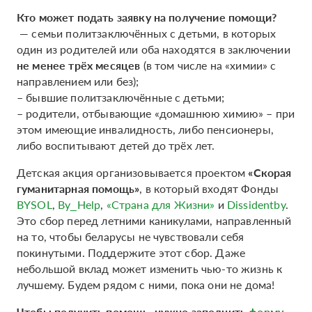
Кто может подать заявку на получение помощи?
— семьи политзаключённых с детьми, в которых
один из родителей или оба находятся в заключении
не менее трёх месяцев
(в том числе на «химии» с
направлением или без);
– бывшие политзаключённые с детьми;
– родители, отбывающие «домашнюю химию» – при
этом имеющие инвалидность, либо пенсионеры,
либо воспитывают детей до трёх лет.
Детская акция организовывается проектом
«Скорая
гуманитарная помощь»
, в который входят Фонды
BYSOL
,
By_Help
,
«Страна для Жизни»
и
Dissidentby
.
Это сбор перед летними каникулами, направленный
на то, чтобы беларусы не чувствовали себя
покинутыми. Поддержите этот сбор. Даже
небольшой вклад может изменить чью-то жизнь к
лучшему. Будем рядом с ними, пока они не дома!
Чтобы получить помощь, нужно заполнить
форму
.