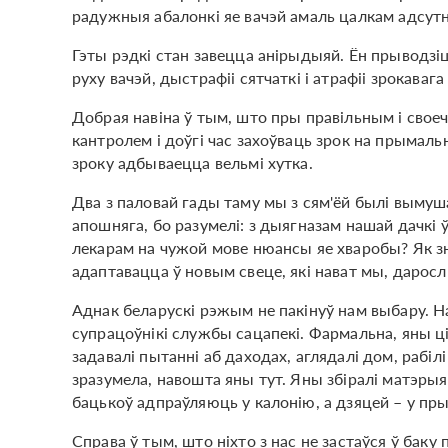
радужныя абалонкі яе вачэй амаль цалкам адсут
Гэты рэдкі стан завецца анірыдыяй. Ён прыводзі
руху вачэй, дыстрафіі сятчаткі і атрафіі зрокавага
Добрая навіна ў тым, што пры правільным і свое
кантролем і доўгі час захоўваць зрок на прымаль
зроку адбываецца вельмі хутка.
Два з паловай гады таму мы з сям'ёй былі вымуш
апошняга, бо разумелі: з дыягназам нашай дачкі 
лекарам на чужой мове нюансы яе хваробы? Як зн
адаптавацца ў новым свеце, які нават мы, даросл
Аднак беларускі рэжым не пакінуў нам выбару. Н
супрацоўнікі службы сацапекі. Фармальна, яны ці
задавалі пытанні аб даходах, аглядалі дом, рабілі
зразумела, навошта яны тут. Яны збіралі матэрыял
бацькоў адпраўляюць у калонію, а дзяцей – у пры
Справа ў тым, што ніхто з нас не застаўся ў баку