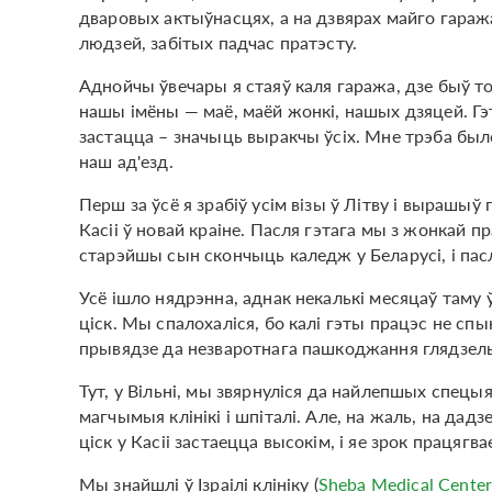
дваровых актыўнасцях, а на дзвярах майго гара
людзей, забітых падчас пратэсту.
Аднойчы ўвечары я стаяў каля гаража, дзе быў той
нашы імёны — маё, маёй жонкі, нашых дзяцей. Гэт
застацца – значыць выракчы ўсіх. Мне трэба был
наш ад'езд.
Перш за ўсё я зрабіў усім візы ў Літву і вырашыў
Касіі ў новай краіне. Пасля гэтага мы з жонкай 
старэйшы сын скончыць каледж у Беларусі, і пасля 
Усё ішло нядрэнна, аднак некалькі месяцаў таму 
ціск. Мы спалохаліся, бо калі гэты працэс не спы
прывядзе да незваротнага пашкоджання глядзельн
Тут, у Вільні, мы звярнуліся да найлепшых спецыя
магчымыя клінікі і шпіталі. Але, на жаль, на д
ціск у Касіі застаецца высокім, і яе зрок працягв
Мы знайшлі ў Ізраілі клініку (
Sheba Medical Cente