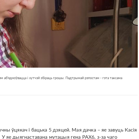
м аб'ядноўвацца і хутчэй збіраць грошы. Падтрымай рэпостам - гэта таксама
чны ўцякач і бацька 5 дзяцей. Мая дачка – яе завуць Касія
 У яе дыягнаставана мутацыя гена PAX6, з-за чаго