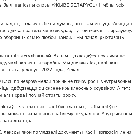
жа былі напісаны словы «ЖЫВЕ БЕЛАРУСЬ» і імёны ўсіх
 надпіс, і злавіў сябе на думцы, што там могуць з'явіцца і
ая думка працяла мяне як удар, і ў той момант я зразумеў:
о абараніць сям'ю любой цаной. І мы пачалі рыхтаваць
 пытанні з легалізацыяй. Затым – даведаўся пра лячэнне
прадумалі варыянты заробку. Мы дачакаліся, калі наш
гэтага, у жніўні 2022 года, з'ехалі.
ў Касіі па незразумелай прычыне пачаў расці ўнутрывочны
ніць, адбудзецца сцісканне крывяносных ссудзінаў. А гэта
ага нерва і поўнай страты зроку.
лістаў – як платных, так і бясплатных, – абышлі ўсе
адзены момант вырашыць праблему не ўдалося. Унутрывочны
ае пагаршацца.
r
), лекары якой паглядзелі дакументы Касіі і запрасілі яе на