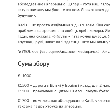
абследаванне і аперацыю. Цяпер – гэта наш гало
гэтую паездку мы ўжо не цягнем. Я звяртаюся да
будучыню.
Касія – не проста дзяўчынка з дыягназам. Яна сап
праблемы са зрокам, яна любіць яркія колеры. Я
гады, яна сказала: «Жоўты – гэта колер шчасця. Я
апускаць рукі, нават калі здаецца, што мы апынулі
*BYSOL мае ўсе пацвярджальныя медыцынскія дак
Сума збору
€11000
€1500 – дарога з Вільні ў Ізраіль і назад для 2 чал
€1500 – пражыванне цягам 10 дзён, пакуль будзе
€1700 – комплекснае абследаванне Касіі, уключа
таксама падрыхтоўка да аперацыі.