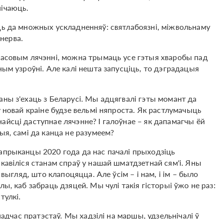
нічаюць.
ць да множных ускладненняў: святлабоязні, міжвольнаму
 нерва.
часовым лячэнні, можна трымаць усе гэтыя хваробы пад
ным узроўні. Але калі нешта запусціць, то дэградацыя
аны з'ехаць з Беларусі. Мы адцягвалі гэты момант да
ў новай краіне будзе вельмі няпроста. Як растлумачыць
айсці даступнае лячэнне? І галоўнае – як дапамагчы ёй
ыя, самі да канца не разумеем?
апрыканцы 2020 года да нас пачалі прыходзіць
кавіліся станам спраў у нашай шматдзетнай сям'і. Яны
 выгляд, што клапоцяцца. Але ўсім – і нам, і ім – было
ы, каб забраць дзяцей. Мы чулі такія гісторыі ўжо не раз:
тулкі.
 падчас пратэстаў. Мы хадзілі на маршы, удзельнічалі ў