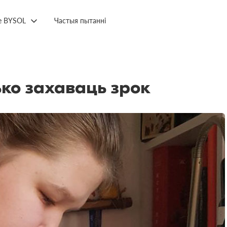
е BYSOL
Частыя пытанні
ко захаваць зрок