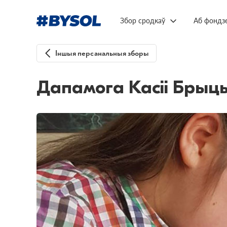
Збор сродкаў
Аб фондз
Іншыя персанальныя зборы
Дапамога Касіі Брыць