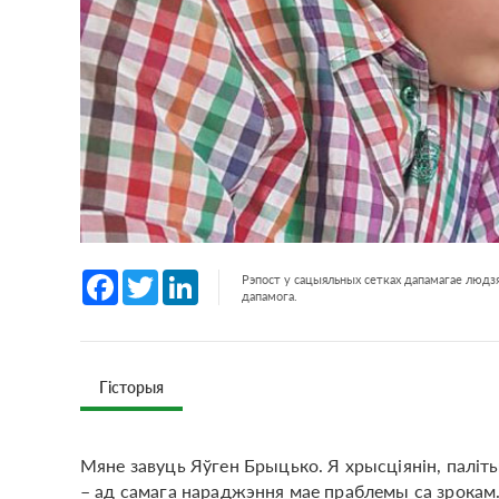
Facebook
Twitter
LinkedIn
Рэпост у сацыяльных сетках дапамагае людзя
дапамога.
Гісторыя
Мяне завуць Яўген Брыцько. Я хрысціянін, паліты
– ад самага нараджэння мае праблемы са зрокам.