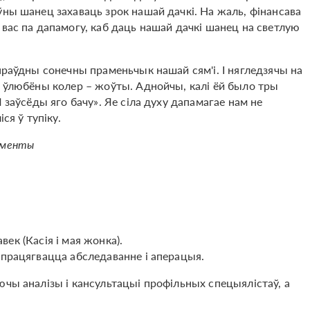
ўны шанец захаваць зрок нашай дачкі. На жаль, фінансава
 вас па дапамогу, каб даць нашай дачкі шанец на светлую
раўдны сонечны праменьчык нашай сям'і. І нягледзячы на ​​
е ўлюбёны колер – жоўты. Аднойчы, калі ёй было тры
 заўсёды яго бачу». Яе сіла духу дапамагае нам не
ся ў тупіку.
ументы
авек (Касія і мая жонка).
 працягвацца абследаванне і аперацыя.
ючы аналізы і кансультацыі профільных спецыялістаў, а