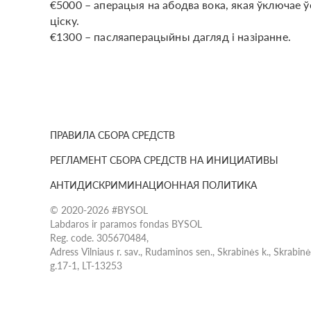
€5000 – аперацыя на абодва вока, якая ўключае 
ціску.
€1300 – пасляаперацыйны дагляд і назіранне.
ПРАВИЛА СБОРА СРЕДСТВ
РЕГЛАМЕНТ СБОРА СРЕДСТВ НА ИНИЦИАТИВЫ
АНТИДИСКРИМИНАЦИОННАЯ ПОЛИТИКА
© 2020-2026 #BYSOL
Labdaros ir paramos fondas BYSOL
Reg. code. 305670484,
Adress Vilniaus r. sav., Rudaminos sen., Skrabinės k., Skrabin
g.17-1, LT-13253