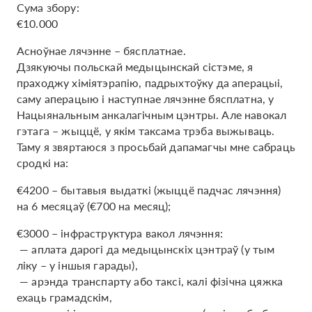
Сума збору:
€10.000
Асноўнае лячэнне – бясплатнае.
Дзякуючы польскай медыцынскай сістэме, я
праходжу хіміятэрапію, падрыхтоўку да аперацыі,
саму аперацыю і наступнае лячэнне бясплатна, у
Нацыянальным анкалагічным цэнтры. Але навокал
гэтага – жыццё, у якім таксама трэба выжываць.
Таму я звяртаюся з просьбай дапамагчы мне сабраць
сродкі на:
€4200 – бытавыя выдаткі (жыццё падчас лячэння)
на 6 месяцаў (€700 на месяц);
€3000 – інфраструктура вакол лячэння:
— аплата дарогі да медыцынскіх цэнтраў (у тым
ліку – у іншыя гарады),
— арэнда транспарту або таксі, калі фізічна цяжка
ехаць грамадскім,