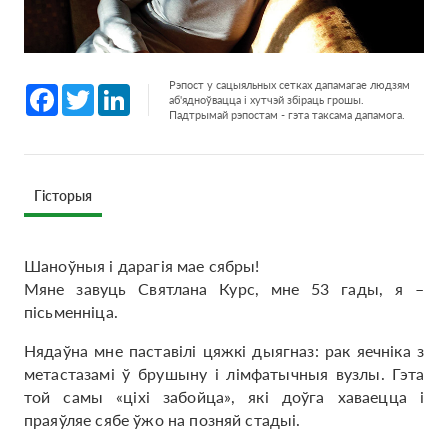
Рэпост у сацыяльных сетках дапамагае людзям
Facebook
Twitter
LinkedIn
аб'ядноўвацца і хутчэй збіраць грошы.
Падтрымай рэпостам - гэта таксама дапамога.
Гісторыя
Шаноўныя і дарагія мае сябры!
Мяне завуць Святлана Курс, мне 53 гады, я –
пісьменніца.
Нядаўна мне паставілі цяжкі дыягназ: рак яечніка з
метастазамі ў брушыну і лімфатычныя вузлы. Гэта
той самы «ціхі забойца», які доўга хаваецца і
праяўляе сябе ўжо на позняй стадыі.