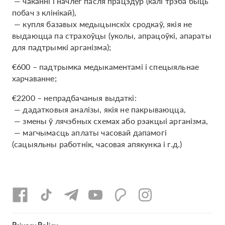
— чаканні і начлег пасля працэдур (калі трэба быць
побач з клінікай),
— купля базавых медыцынскіх сродкаў, якія не
выдаюцца па страхоўцы (уколы, апрацоўкі, апараты
для падтрымкі арганізма);
€600 – падтрымка медыкаментамі і спецыяльнае
харчаванне;
€2200 – непрадбачаныя выдаткі:
— дадатковыя аналізы, якія не пакрываюцца,
— змены ў лячэбных схемах або рэакцыі арганізма,
— магчымасць аплаты часовай дапамогі
(сацыяльны работнік, часовая апякунка і г.д.)