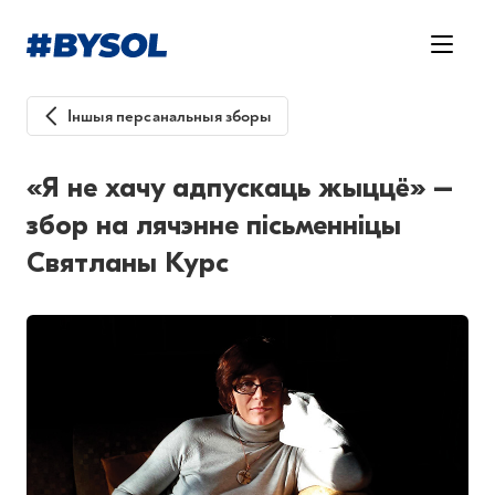
Іншыя персанальныя зборы
«Я не хачу адпускаць жыццё» –
збор на лячэнне пісьменніцы
Святланы Курс