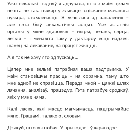
Ужо некалькі тыдняў я адчувала, што з маім целам
нешта не так: цяжар у жываце, сцісканне мачавога
пузыра, стомленасць. Я лячылася ад запалення –
але гэта быў анкалагічны асцыт. Усе астатнія
органы ў мяне здаровыя – ныркі, печань, сэрца,
лёгкія – і менавіта таму ў дактароў ёсць надзея:
шанец на лекаванне, на працяг жыцця.
А я так не хачу яго адпускаць…
Цяпер мне вельмі патрэбная ваша падтрымка. У
маім становішчы прасіць – ня сорамна, таму што
мне адной не справіцца. Перада мной – цяжкі шлях
лячэння, аналізаў, працэдур. Гэта патрабуе сродкаў,
якіх у мяне няма.
Калі ласка, калі маеце магчымасць, падтрымайце
мяне. Грашамі, талакою, словам.
Дзякуй, што вы побач. У прыгодзе і ў карагодзе.