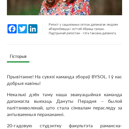
Рэпост у сацыяльных сетках дапамагае людзям
Facebook
Twitter
LinkedIn
аб'ядноўвацца і хутчэй збіраць грошы.
Падтрымай рэпостам - гэта таксама дапамога.
Гісторыя
Прывітанне! На сувязі каманда збораў BYSOL. І ў нас
добрыя навіны!
Некалькі дзён таму наша эвакуацыйная каманда
дапамагла выехаць Дануты Перадня – былой
палітзняволенай, што стала сімвалам пераследу за
антываенныя перакананні.
20-гадовую студэнтку факультэта раманска-