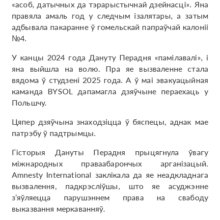
«асоб, датычных да тэрарыстычнай дзейнасці». Яна
правяла амаль год у следчым ізалятары, а затым
адбывала пакаранне ў гомельскай папраўчай калоніі
№4.
У канцы 2024 года Дануту Перадня «памілавалі», і
яна выйшла на волю. Пра яе вызваленне стала
вядома ў студзені 2025 года. А ў маі эвакуацыйная
каманда BYSOL дапамагла дзяўчыне пераехаць у
Польшчу.
Цяпер дзяўчына знаходзіцца ў бяспецы, аднак мае
патрэбу ў падтрымцы.
Гісторыя Дануты Перадня прыцягнула ўвагу
міжнародных праваабарончых арганізацый.
Amnesty International заклікала да яе неадкладнага
вызвалення, падкрэсліўшы, што яе асуджэнне
з’яўляецца парушэннем права на свабоду
выказвання меркаванняў.