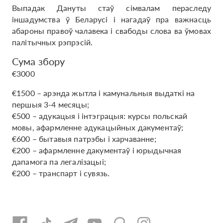
Выпадак Дануты стаў сімвалам пераследу
іншадумства ў Беларусі і нагадаў пра важнасць
абароны правоў чалавека і свабоды слова ва ўмовах
палітычных рэпрэсій.
Сума збору
€3000
€1500 – арэнда жытла і камунальныя выдаткі на
першыя 3-4 месяцы;
€500 – адукацыя і інтэграцыя: курсы польскай
мовы, афармленне адукацыйных дакументаў;
€600 – бытавыя патрэбы і харчаванне;
€200 – афармленне дакументаў і юрыдычная
дапамога па легалізацыі;
€200 – транспарт і сувязь.