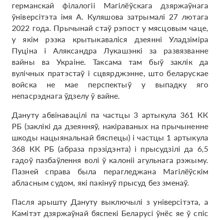
германскай філалогіі Магілёўскага дзяржаўнага
ўніверсітэта імя А. Куляшова затрымалі 27 лютага
2022 года. Прычынай стаў рэпост у мясцовым чаце,
у якім рэзка крытыкаваліся дзеянні Уладзіміра
Пуціна і Аляксандра Лукашэнкі за развязванне
вайны ва Украіне. Таксама там быў заклік да
вулічных пратэстаў і сцвярджэнне, што беларускае
войска не мае перспектыў у выпадку яго
непасрэднага ўдзелу ў вайне.
Дануту абвінавацілі па частцы 3 артыкула 361 КК
РБ (заклікі да дзеянняў, накіраваных на прычыненне
шкоды нацыянальнай бяспецы) і частцы 1 артыкула
368 КК РБ (абраза прэзідэнта) і прысудзілі да 6,5
гадоў пазбаўлення волі ў калоніі агульнага рэжыму.
Пазней справа была перагледжана Магілёўскім
абласным судом, які пакінуў прысуд без зменаў.
Пасля арышту Дануту выключылі з універсітэта, а
Камітэт дзяржаўнай бяспекі Беларусі ўнёс яе ў спіс