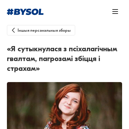
Іншыя персанальныя зборы
«Я сутыкнулася з псіхалагічным
гвалтам, пагрозамі збіцця і
страхам»