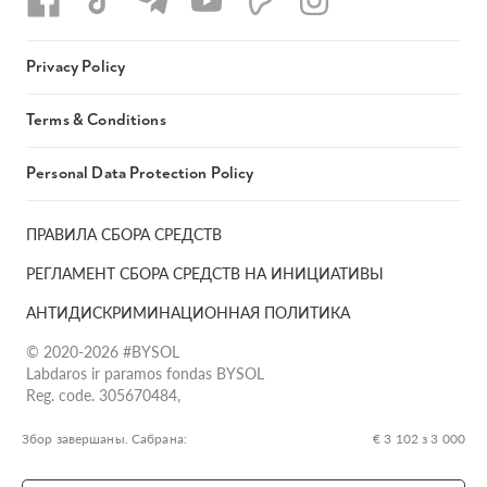
Privacy Policy
Terms & Conditions
Personal Data Protection Policy
ПРАВИЛА СБОРА СРЕДСТВ
РЕГЛАМЕНТ СБОРА СРЕДСТВ НА ИНИЦИАТИВЫ
АНТИДИСКРИМИНАЦИОННАЯ ПОЛИТИКА
© 2020-2026 #BYSOL
Labdaros ir paramos fondas BYSOL
Reg. code. 305670484,
Adress Vilniaus r. sav., Rudaminos sen., Skrabinės k., Skrabinės
g.17-1, LT-13253
Збор завершаны. Сабрана:
€ 3 102 з 3 000
LT70 7300 0101 6724 1152, Swedbank, AB
SWIFT kodas HABALT22