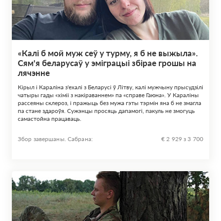
«Калі б мой муж сеў у турму, я б не выжыла».
Сям'я беларусаў у эміграцыі збірае грошы на
лячэнне
Кірыл і Караліна з'ехалі з Беларусі ў Літву, калі мужчыну прысудзілі
чатыры гады «хіміі з накіраваннем» па «справе Гаюна». У Караліны
рассеяны склероз, і пражыць без мужа гэты тэрмін яна б не змагла
па стане здароўя. Сужэнцы просяць дапамогі, пакуль не змогуць
самастойна працаваць.
Збор завершаны. Сабрана:
€ 2 929 з 3 700