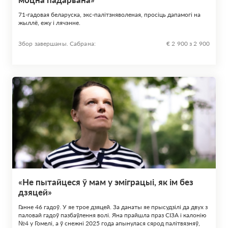
71-гадовая беларуска, экс-палітзняволеная, просіць дапамогі на
жыллё, ежу і лячэнне.
Збор завершаны. Сабрана:
€ 2 900 з 2 900
«Не пытайцеся ў мам у эміграцыі, як ім без
дзяцей»
Ганне 46 гадоў. У яе трое дзяцей. За данаты яе прысудзілі да двух з
паловай гадоў пазбаўлення волі. Яна прайшла праз СІЗА і калонію
№4 у Гомелі, а ў снежні 2025 года апынулася сярод палітвязняў,