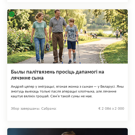
Былы палітвязень просіць дапамогі на
лячэнне сына
Андрэй цяпер у эміграцыі, ягоная жонка з сынам — у Беларусі. Яны
змогуць выехаць толькі пасля аперацыі хлопчыка, але лячэнне
каштуе вялікіх грошай. Сям’я такой сумы не мае.
Збор завершаны. Сабрана:
€ 2 086 з 2 000