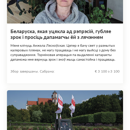
Беларуска, якая уцякла ад рэпрэсій, губляе
зрок і просіць дапамагчы ёй з лячэннем
Мяне клічуць Анжэла Ляскоўская. Цяпер я бачу свет у размытых
каляровых плямах, не магу працаваць і не магу выйсці з дому без
суправаджэння. Тэрміновая аперацыя па выдаленні катаракты
дапаможа мне вярнуць зрок і зноў жыць самастойна і працаваць.
Збор завершаны. Сабрана:
€ 3 100 з 3 100