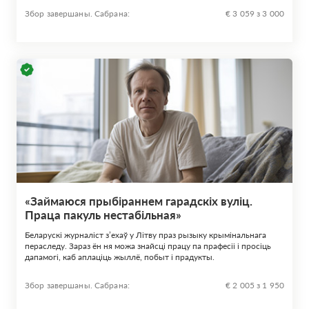
Збор завершаны. Сабрана:
€ 3 059 з 3 000
«Займаюся прыбіраннем гарадскіх вуліц.
Праца пакуль нестабільная»
Беларускі журналіст з’ехаў у Літву праз рызыку крымінальнага
пераследу. Зараз ён ня можа знайсці працу па прафесіі і просіць
дапамогі, каб аплаціць жыллё, побыт і прадукты.
Збор завершаны. Сабрана:
€ 2 005 з 1 950