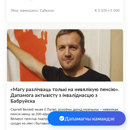
Збор завершаны. Сабрана:
€ 5 020 з 5 000
«Магу разлічваць толькі на невялікую пенсію».
Дапамога актывісту з інваліднасцю з
Бабруйска
Сяргей Беляеў жыве ў Латвіі, асноўны даход мужчыны – невялікая
пенсія менш за 200 еўра. Хутка яго чакае сур’ёзная аперацыя.
Дапамагчы камандзе
Беларус просіць падтрымаць яго ў няпростай сітуацыі, патрэбныя
сродкі на лекі і бытавыя выдаткі.