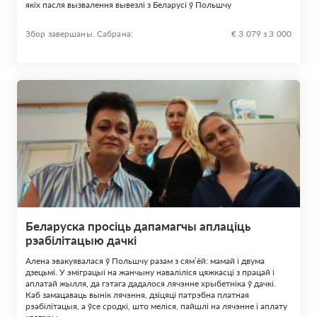
якіх пасля вызвалення вывезлі з Беларусі ў Польшчу
Збор завершаны. Сабрана:
€ 3 079 з 3 000
Беларуска просіць дапамагчы аплаціць
рэабілітацыю дачкі
Алена эвакуявалася ў Польшчу разам з сям’ёй: мамай і двума
дзецьмі. У эміграцыі на жанчыну наваліліся цяжкасці з працай і
аплатай жылля, да гэтага дадалося лячэнне хрыбетніка ў дачкі.
Каб замацаваць вынік лячэння, дзіцяці патрэбна платная
рэабілітацыя, а ўсе сродкі, што меліся, пайшлі на лячэнне і аплату