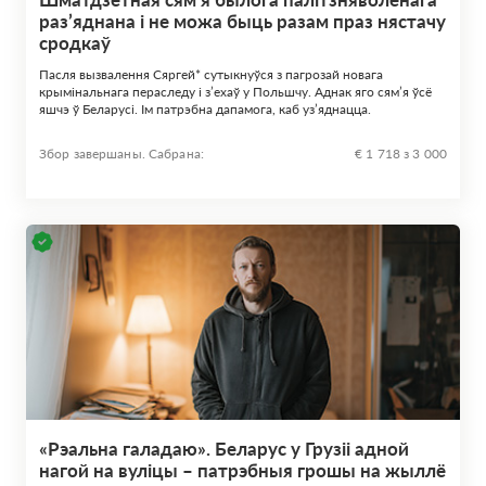
раз’яднана і не можа быць разам праз нястачу
сродкаў
Пасля вызвалення Сяргей* сутыкнуўся з пагрозай новага
крымінальнага пераследу і з’ехаў у Польшчу. Аднак яго сям’я ўсё
яшчэ ў Беларусі. Ім патрэбна дапамога, каб уз’яднацца.
Збор завершаны. Сабрана:
€ 1 718 з 3 000
«Рэальна галадаю». Беларус у Грузіі адной
нагой на вуліцы – патрэбныя грошы на жыллё