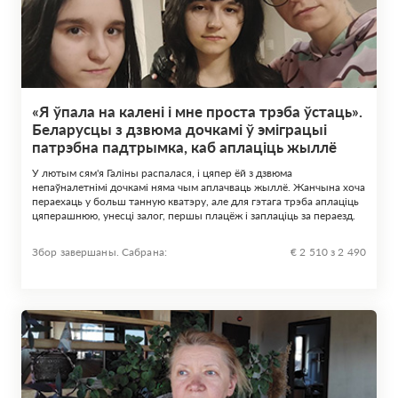
«Я ўпала на калені і мне проста трэба ўстаць».
Беларусцы з дзвюма дочкамі ў эміграцыі
патрэбна падтрымка, каб аплаціць жыллё
У лютым сям'я Галіны распалася, і цяпер ёй з дзвюма
непаўналетнімі дочкамі няма чым аплачваць жыллё. Жанчына хоча
пераехаць у больш танную кватэру, але для гэтага трэба аплаціць
цяперашнюю, унесці залог, першы плацёж і заплаціць за пераезд.
Збор завершаны. Сабрана:
€ 2 510 з 2 490