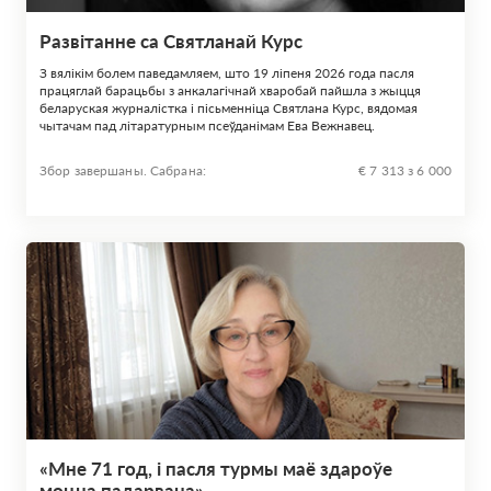
Развітанне са Святланай Курс
З вялікім болем паведамляем, што 19 ліпеня 2026 года пасля
працяглай барацьбы з анкалагічнай хваробай пайшла з жыцця
беларуская журналістка і пісьменніца Святлана Курс, вядомая
чытачам пад літаратурным псеўданімам Ева Вежнавец.
Збор завершаны. Сабрана:
€ 7 313 з 6 000
«Мне 71 год, і пасля турмы маё здароўе
моцна падарвана»