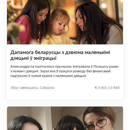
Дапамога беларусцы з дзвюма маленькімі
дзецьмі ў эміграцыі
Аляксандра па палітычных прычынах эмігравала ў Польшчу разам
з мужам і дзецьмі. Зараз яна ў працэсе разводу без фінансавай
падтрымкі ў чужой краіне з маленькімі дзецьмі.
Збор завершаны. Сабрана:
€ 3 861 з 3 860