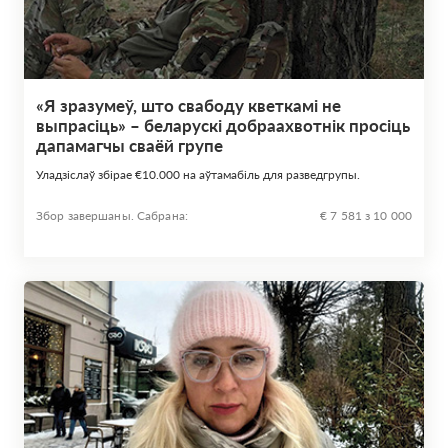
«Я зразумеў, што свабоду кветкамі не
выпрасіць» – беларускі добраахвотнік просіць
дапамагчы сваёй групе
Уладзіслаў збірае €10.000 на аўтамабіль для разведгрупы.
Збор завершаны. Сабрана:
€ 7 581 з 10 000