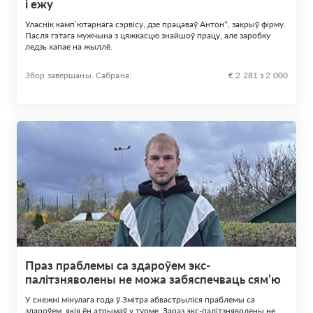
і ежу
Уласнік камп’ютарнага сэрвісу, дзе працаваў Антон*, закрыў фірму.
Пасля гэтага мужчына з цяжкасцю знайшоў працу, але заробку
ледзь хапае на жыллё.
Збор завершаны. Сабрана:
€ 2 281 з 2 000
Праз праблемы са здароўем экс-
палітзняволены не можа забяспечваць сям’ю
У снежні мінулага года ў Змітра абвастрыліся праблемы са
здароўем, якія ён атрымаў у турме. Зараз экс-палітзняволены не