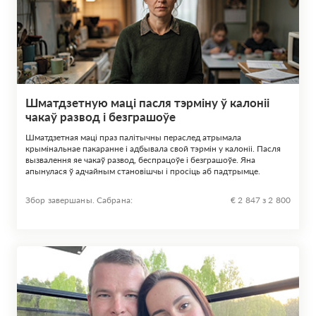
Шматдзетную маці пасля тэрміну ў калоніі
чакаў развод і безграшоўе
Шматдзетная маці праз палітычны пераслед атрымала
крымінальнае пакаранне і адбывала свой тэрмін у калоніі. Пасля
вызвалення яе чакаў развод, беспрацоўе і безграшоўе. Яна
апынулася ў адчайным становішчы і просіць аб падтрымце.
Збор завершаны. Сабрана:
€ 2 847 з 2 800