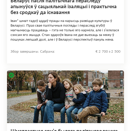
Беларус пасля палітычнага пераследу
апынуўся ў сацыяльнай ізаляцыі і практычна
без сродкаў да існавання
Іван* шмат гадоў аддаў працы на карысць развіцця культуры ў
Беларусі. Праз свае палітычныя погляды і пераслед згубіў
магчымасць працаваць – гэта не толькі яго карміла, але і з’ялялася
сэнсам яго жыцця. Стан здароўя Івана не дае выехаць за мяжу ў
пошуках лепшай долі, але і ў Беларусі перспектыў пакуль няма.
Збор завершаны. Сабрана:
€ 2 700 з 2 500
Шматдзетная сям’я былога палітзняволенага