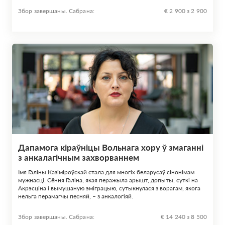
Збор завершаны. Сабрана:
€ 2 900 з 2 900
Дапамога кіраўніцы Вольнага хору ў змаганні
з анкалагічным захворваннем
Імя Галіны Казіміроўскай стала для многіх беларусаў сінонімам
мужнасці. Сёння Галіна, якая перажыла арышт, допыты, суткі на
Акрэсціна і вымушаную эміграцыю, сутыкнулася з ворагам, якога
нельга перамагчы песняй, – з анкалогіяй.
Збор завершаны. Сабрана:
€ 14 240 з 8 500