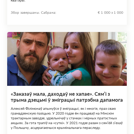
кватэры.
Збор завершаны. Сабрана:
€ 1 000 з 1 000
«Заказаў мала, даходаў не хапае». Сям’і з
трыма дзецьмі ў эміграцыі патрэбна дапамога
Аляксей Філімонаў апынуўся ў эміграцыі, як і многія, праз сваю
грамадзянскую пазіцыю. У 2020 годзе ён працаваў на Мінскім
трактарным заводзе, удзельнічаў у стачках і мірных пратэстных
акцыях. За гэта трапіў на «суткі». У 2021 годзе разам з сям’ёй з’ехаў
у Польшчу, асцерагаючыся крымінальнага пераследу.