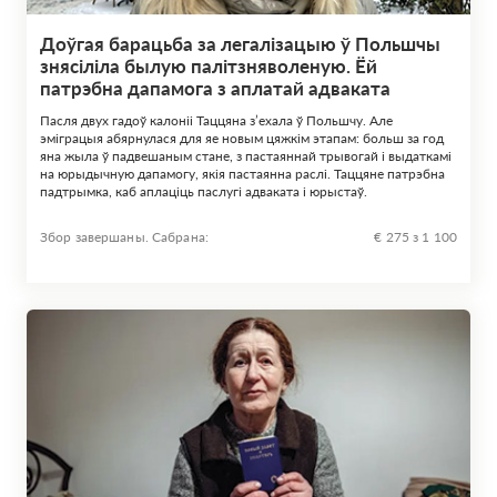
Доўгая барацьба за легалізацыю ў Польшчы
знясіліла былую палітзняволеную. Ёй
патрэбна дапамога з аплатай адваката
Пасля двух гадоў калоніі Таццяна з’ехала ў Польшчу. Але
эміграцыя абярнулася для яе новым цяжкім этапам: больш за год
яна жыла ў падвешаным стане, з пастаяннай трывогай і выдаткамі
на юрыдычную дапамогу, якія пастаянна раслі. Таццяне патрэбна
падтрымка, каб аплаціць паслугі адваката і юрыстаў.
Збор завершаны. Сабрана:
€ 275 з 1 100