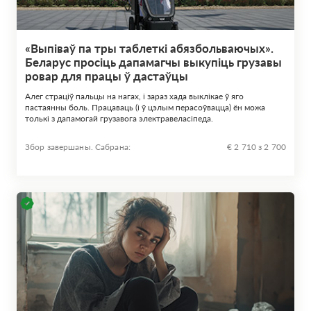
«Выпіваў па тры таблеткі абязбольваючых».
Беларус просіць дапамагчы выкупіць грузавы
ровар для працы ў дастаўцы
Алег страціў пальцы на нагах, і зараз хада выклікае ў яго
пастаянны боль. Працаваць (і ў цэлым перасоўвацца) ён можа
толькі з дапамогай грузавога электравеласіпеда.
Збор завершаны. Сабрана:
€ 2 710 з 2 700