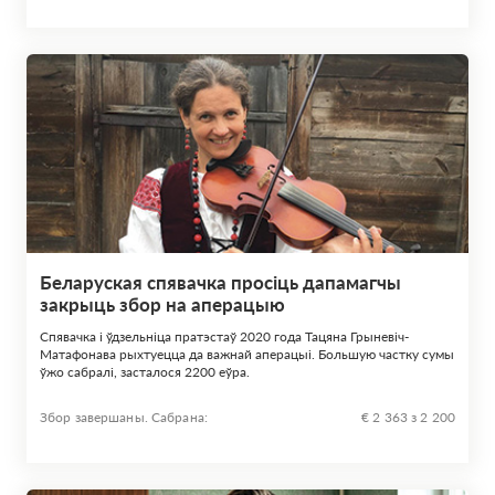
Беларуская спявачка просіць дапамагчы
закрыць збор на аперацыю
Спявачка і ўдзельніца пратэстаў 2020 года Тацяна Грыневіч-
Матафонава рыхтуецца да важнай аперацыі. Большую частку сумы
ўжо сабралі, засталося 2200 еўра.
Збор завершаны. Сабрана:
€ 2 363 з 2 200