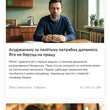
Асуджанаму за палітыку патрэбна дапамога.
Яго не бяруць на працу
Яўген* удзельнічаў у мірных акцыях, а таксама дапамагаў
рэпрэсаваным беларусам. Праз гэта ён патрапіў на «хатнюю хімію»
па палітычным артыкуле. Падчас адбыцця пакарання яму
прыйшлося цяжка працаваць, перажыць прэсінг сілавікоў і
пахаваць бацьку.
Збор завершаны. Сабрана:
€ 2 501 з 2 180