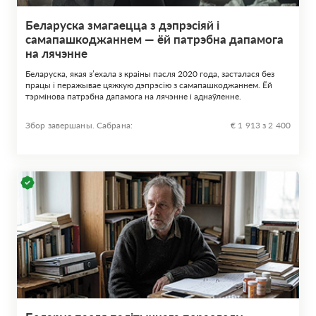
Беларуска змагаецца з дэпрэсіяй і
самапашкоджаннем — ёй патрэбна дапамога
на лячэнне
Беларуска, якая з’ехала з краіны пасля 2020 года, засталася без
працы і перажывае цяжкую дэпрэсію з самапашкоджаннем. Ёй
тэрмінова патрэбна дапамога на лячэнне і аднаўленне.
Збор завершаны. Сабрана:
€ 1 913 з 2 400