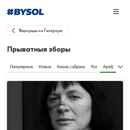
Вярнуцца на Галоўную
Прыватныя зборы
Папулярныя
Новыя
Амаль сабрана
Усе
Архіў