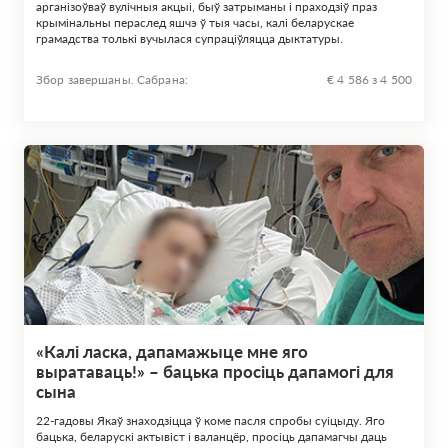
арганізоўваў вулічныя акцыі, быў затрыманы і праходзіў праз
крымінальны пераслед яшчэ ў тыя часы, калі беларускае
грамадства толькі вучылася супраціўляцца дыктатуры.
Збор завершаны. Сабрана:
€ 4 586 з 4 500
«Калі ласка, дапамажыце мне яго
выратаваць!» – бацька просіць дапамогі для
сына
22-гадовы Якаў знаходзіцца ў коме пасля спробы суіцыду. Яго
бацька, беларускі актывіст і валанцёр, просіць дапамагчы даць