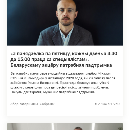
«З панядзелка па пятніцу, кожны дзень з 8:30
да 15:00 праца са спецыялістам».
Беларускаму акцёру патрэбная падтрымка
Вы напэўна памятаеце эмацыйны відэазварот акцёра Мікалая
Стонькі «Я выходжу» ў лістападзе 2020 года, які ён запісаў пасля
забойства Рамана Бандарэнкі. Праз гады беларус апынуўся ў
цяжкім становішчы праз дэпрэсію і псіхалагічныя праблемы.
Пакуль ідзе тэрапія, мужчыне патрэбная падтрымка.
Збор завершаны. Сабрана:
€ 2 146 з 1 950