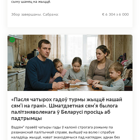
сыну шанец на жыццё.
Збор завершаны. Сабрана:
€ 6 304 з 6 000
«Пасля чатырох гадоў турмы жыццё нашай
сям’і на грані». Шматдзетная сям’я былога
палітзняволенага ў Беларусі просіць аб
падтрымцы
Вадзім* правёў чатыры гады ў калоніі строгага рэжыму па
рэзананснай палітычнай справе, выйшаў на волю і спрабуе
наладзіць жыццё, нават знаходзячыся пад наглядам, аднак без