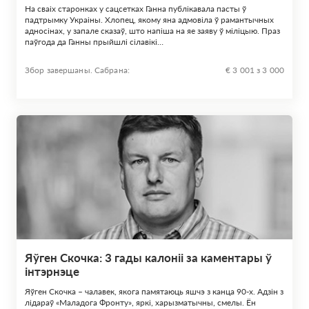
На сваіх старонках у сацсетках Ганна публікавала пасты ў
падтрымку Украіны. Хлопец, якому яна адмовіла ў рамантычных
адносінах, у запале сказаў, што напіша на яе заяву ў міліцыю. Праз
паўгода да Ганны прыйшлі сілавікі…
Збор завершаны. Сабрана:
€ 3 001 з 3 000
Яўген Скочка: 3 гады калоніі за каментары ў
інтэрнэце
Яўген Скочка – чалавек, якога памятаюць яшчэ з канца 90-х. Адзін з
лідараў «Маладога Фронту», яркі, харызматычны, смелы. Ён