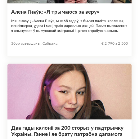
Алена Гнаўк: «Я трымаюся за веру»
Мяне завуць Алена Гнаўк, мне 68 гадоў, я былая палітзняволеная,
пенсіянерка, удава і маці траіх дарослых дзяцей. Пасля вызвалення
я апынулася ў вымушанай эміграцыі і цяпер спрабую выжыць.
Збор завершаны. Сабрана:
€ 2 790 з 2 500
Два гады калоніі за 200 сторыз у падтрымку
Украіны. Ганне і яе брату патрэбна дапамога