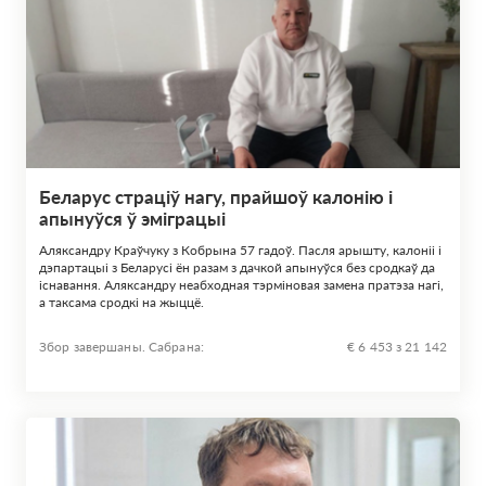
Беларус страціў нагу, прайшоў калонію і
апынуўся ў эміграцыі
Аляксандру Краўчуку з Кобрына 57 гадоў. Пасля арышту, калоніі і
дэпартацыі з Беларусі ён разам з дачкой апынуўся без сродкаў да
існавання. Аляксандру неабходная тэрміновая замена пратэза нагі,
а таксама сродкі на жыццё.
Збор завершаны. Сабрана:
€ 6 453 з 21 142