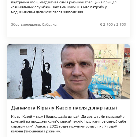
падтрымкі яго шматдзетная сям’я рызыкуе трапіць на прыцэл
«сацыяльных службаў». Таксама мужчына мае патрэбу ў
медыцынскай дапамозе пасля зняволення.
Збор завершаны. Сабрана:
€ 2 900 з 2 900
Дапамога Кірылу Казею пасля дэпартацыі
Кірыл Казей – муж і бацька дваіх дзяцей. Да арышту ён працаваў у
кампаніі па продажы камп'ютарнай тэхнікі і цалкам прысвячаў сябе
справам сям'і. Аднак у 2021 годзе мужчыну асудзілі на 7 гадоў
калоніі ўзмоцненага рэжыму.