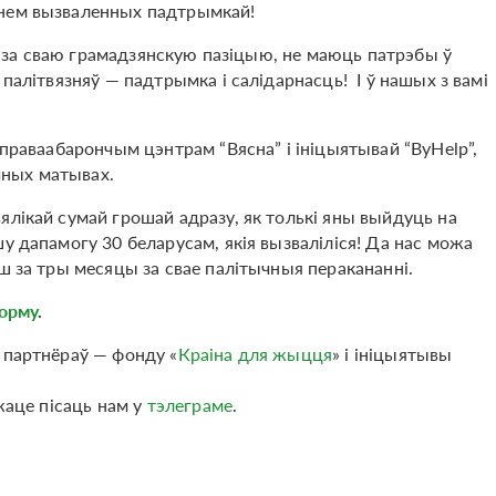
энем вызваленных падтрымкай!
мах за сваю грамадзянскую пазіцыю, не маюць патрэбы ў
палітвязняў — падтрымка і салідарнасць! І ў нашых з вамі
 праваабарончым цэнтрам “Вясна” і ініцыятывай “ByHelp”,
чных матывах.
ялікай сумай грошай адразу, як толькі яны выйдуць на
у дапамогу 30 беларусам, якія вызваліліся! Да нас можа
ш за тры месяцы за свае палітычныя перакананні.
орму
.
 партнёраў — фонду «
Краіна для жыцця
» і ініцыятывы
жаце пісаць нам у
тэлеграме
.