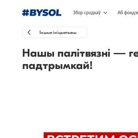
Збор сродкаў
Аб фондз
Іншыя ініцыятывы
Нашы палітвязні — г
падтрымкай!