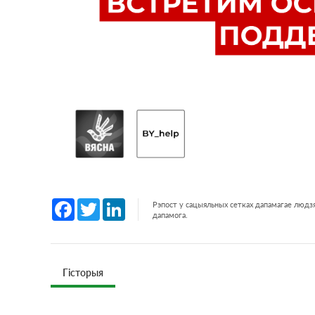
Facebook
Twitter
LinkedIn
Рэпост у сацыяльных сетках дапамагае людзя
дапамога.
Гісторыя