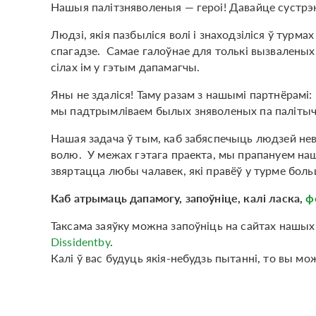
Нашыя палітзняволеныя — героі! Давайце сустр
Людзі, якія пазбыліся волі і знаходзіліся ў тур
спагадзе. Самае галоўнае для толькі вызваленых 
сілах ім у гэтым дапамагчы.
Яны не здаліся! Таму разам з нашымі партнёрамі:
мы падтрымліваем былых зняволеных па паліты
Нашая задача ў тым, каб забяспечыць людзей нев
волю. У межах гэтага праекта, мы прапануем наш
звяртацца любы чалавек, які правёў у турме боль
Каб атрымаць дапамогу, запоўніце, калі ласка,
ф
Таксама заяўку можна запоўніць на сайтах нашых
Dissidentby
.
Калі ў вас будуць якія-небудзь пытанні, то вы мо