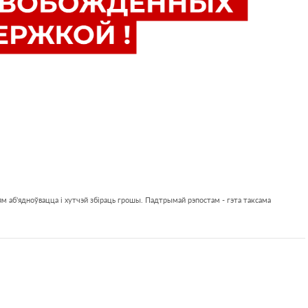
м аб'ядноўвацца і хутчэй збіраць грошы. Падтрымай рэпостам - гэта таксама