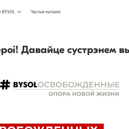
е BYSOL
Частыя пытанні
ероі! Давайце сустрэнем 