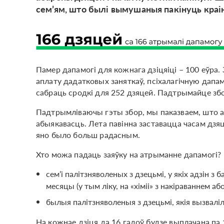
сем’ям, што былі вымушаныя пакінуць краін
Памер дапамогі для кожнага дзіцяіці – 100 еўра.
аплату дадатковых заняткаў, псіхалагічную дапа
сабраць сродкі для 252 дзяцей. Падтрымайце зб
Падтрымліваючы гэты збор, мы паказваем, што ад
абыякавасць. Лета павінна заставацца часам дзяц
яно было больш радасным.
Хто можа падаць заяўку на атрыманне дапамогі?
сем’і палітзняволеных з дзецьмі, у якіх адзін з
месяцы (у тым ліку, на «хіміі» з накіраваннем або
былыя палітзняволеныя з дзецьмі, якія вызваліл
На кожнае дзіця да 16 гадоў будзе выплачана па