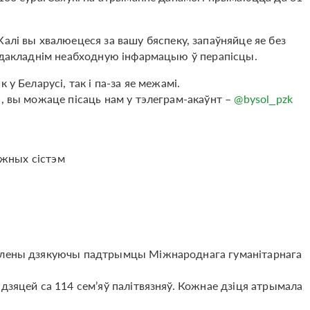
 Калі вы хвалюецеся за вашу бяспеку, запаўняйце яе без
 ўдакладнім неабходную інфармацыю ў перапісцы.
у Беларусі, так і па-за яе межамі.
і, вы можаце пісаць нам у тэлеграм-акаўнт –
@bysol_pzk
цёжных сістэм
аўлены дзякуючы падтрымцы Міжнароднага гуманітарнага
дзяцей са 114 сем’яў палітвязняў. Кожнае дзіця атрымала