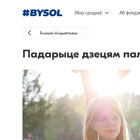
Збор сродкаў
Аб фондз
Іншыя ініцыятывы
Падарыце дзецям палі