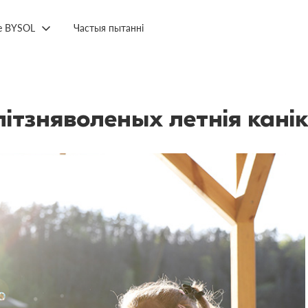
е BYSOL
Частыя пытанні
тзняволеных летнія кані