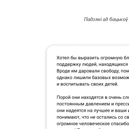
Падзякі ад бацькоў