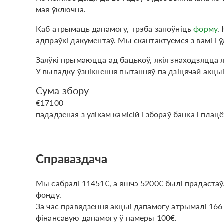
мая ўключна.
Каб атрымаць дапамогу, трэба запоўніць
форму
.
адпраўкі дакументаў. Мы скантактуемся з вамі і
Заяўкі прымаюцца ад бацькоў, якія знаходзяцца як 
У выпадку ўзнікнення пытанняў па дзіцячай акцы
Сума збору
€17100
пададзеная з улікам камісій і збораў банка і пла
Справаздача
Мы сабралі 11451€, а яшчэ 5200€ былі прадаст
фонду.
За час правядзення акцыі дапамогу атрымалі 166 
фінансавую дапамогу ў памеры 100€.