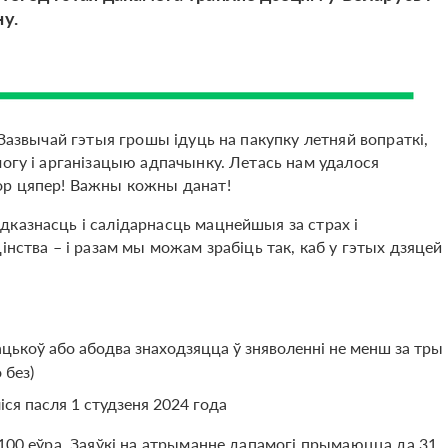
у.
 Зазвычай гэтыя грошы ідуць на пакупку летняй вопраткі,
могу і арганізацыю адпачынку. Летась нам удалося
ор цяпер! Важны кожны данат!
казнасць і салідарнасць мацнейшыя за страх і
інства – і разам мы можам зрабіць так, каб у гэтых дзяцей
 бацькоў або абодва знаходзяцца ў зняволенні не менш за тры
 без)
іся пасля 1 студзеня 2024 года
 100 еўра. Заяўкі на атрыманне дапамогі прымаюцца да 31