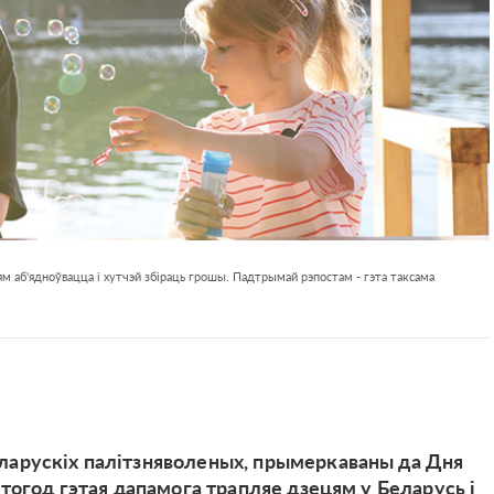
м аб'ядноўвацца і хутчэй збіраць грошы. Падтрымай рэпостам - гэта таксама
ларускіх палітзняволеных, прымеркаваны да Дня
Штогод гэтая дапамога трапляе дзецям у Беларусь і