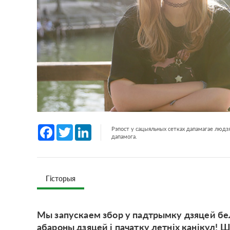
Facebook
Twitter
LinkedIn
Рэпост у сацыяльных сетках дапамагае людзя
дапамога.
Гісторыя
Мы запускаем збор у падтрымку дзяцей бе
абароны дзяцей і пачатку летніх канікул! 